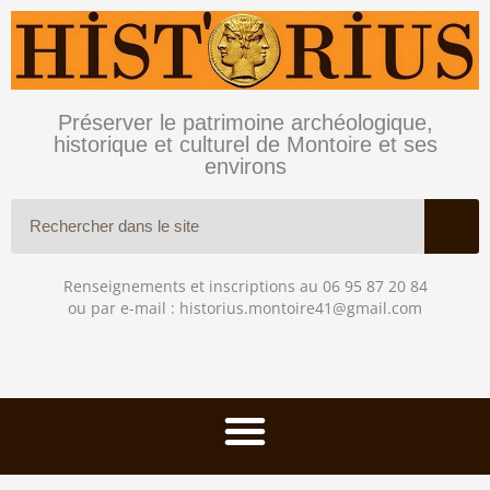
Aller
au
contenu
Préserver le patrimoine archéologique,
historique et culturel de Montoire et ses
environs
Rechercher
Renseignements et inscriptions au
06 95 87 20 84
ou par e-mail :
historius.montoire41@gmail.com